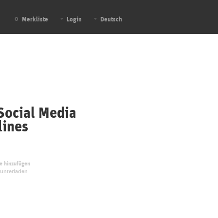
Merkliste
Login
Deutsch
0
Social Media
lines
te hinzufügen
unterladen