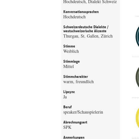
Hochdeutsch, Dialekt Schweiz
Konversationssprachen
Hochdeutsch
Schweizerdeutsche Dialekte /
westschweizerische Akzente
Thurgau, St. Gallen, Zürich
Stimme
Weiblich
Stimmlage
Mittel
Stimmcharakter
warm, freundlich
Lipsync
Ja
Beruf
speaker/Schauspielerin
Abrechnungsart
SPK
Anmerkungen