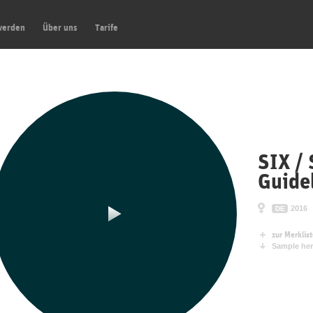
werden
Über uns
Tarife
SIX / 
Guide
2016
DE
zur Merklis
Sample her