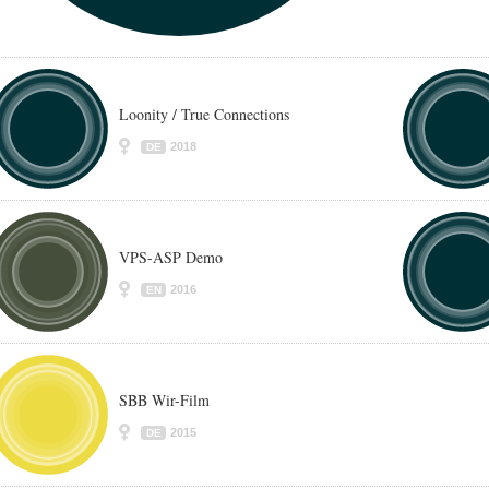
Loonity / True Connections
2018
DE
VPS-ASP Demo
2016
EN
SBB Wir-Film
2015
DE