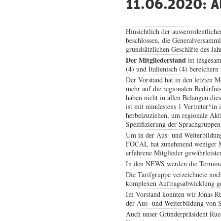
11.06.2020: A
Hinsichtlich der ausserordentli
beschlossen, die Generalversamml
grundsätzlichen Geschäfte des Ja
Der Mitgliederstand
ist insgesa
(4) und Italienisch (4) bereichern
Der Vorstand hat in den letzten M
mehr auf die regionalen Bedürfni
haben nicht in allen Belangen die
ist mit mindestens 1 Vertreter*i
herbeizuziehen, um regionale Aktiv
Spezifizierung der Sprachgruppen 
Um in der Aus- und Weiterbildung
FOCAL hat zunehmend weniger Mit
erfahrene Mitglieder gewährleiste
In den NEWS werden die Termine j
Die Tarifgruppe verzeichnete noc
komplexen Auftragsabwicklung gesta
Im Vorstand konnten wir Jonas Rüe
der Aus- und Weiterbildung von S
Auch unser Gründerpräsident Ruedi