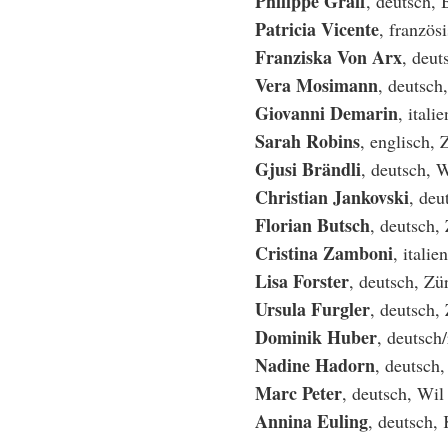
Philippe Graff
, deu
Patricia Vicente
, französ
Franziska Von Arx
, deut
Vera Mosimann
, deutsch
Giovanni Demarin
, itali
Sarah Robins
, englisch, 
Gjusi Brändli
, deutsch, W
Christian Jankovski
, deu
Florian Butsch
, deutsch,
Cristina Zamboni
, itali
Lisa Forster
, deut
Ursula Furgler
, deu
Dominik Huber
, deutsch
Nadine Hadorn
, deutsch,
Marc Peter
, deutsch, Wi
Annina Euling
, deutsch,