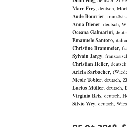
Dodo Hug
, deutsch, Züri
Marc Frey
, deutsch, Mör
Aude Bourrier
, französi
Anna Diener
, deutsch, W
Oceana Galmarini
, deut
Emanuele Santoro
, itali
Christine Brammeier
, f
Sylvain Jargy
, französis
Christian Heller
, deutsch
Ariela Sarbacher
, (Wiede
Nicole Tobler
, deutsch, Z
Lucius Müller
, deutsch, 
Virginia Reis
, deutsch, 
Silvio Wey
, deutsch, Wie