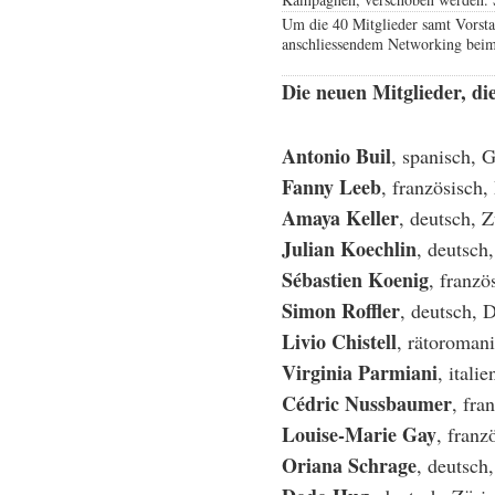
Um die 40 Mitglieder samt Vorsta
anschliessendem Networking bei
Die neuen Mitglieder, di
Antonio Buil
, spanisch, 
Fanny Leeb
, französisch
Amaya Keller
, deutsch, Z
Julian Koechlin
, deutsch
Sébastien Koenig
, franz
Simon Roffler
, deutsch, 
Livio Chistell
, rätoroman
Virginia Parmiani
, itali
Cédric Nussbaumer
, fra
Louise-Marie Gay
, franz
Oriana Schrage
, deutsch