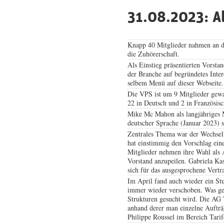
31.08.2023: A
Knapp 40 Mitglieder nahmen an de
die Zuhörerschaft.
Als Einstieg präsentierten Vorsta
der Branche auf begründetes Inter
selbem Menü auf dieser Webseite.
Die VPS ist um 9 Mitglieder gewa
22 in Deutsch und 2 in Französi
Mike Mc Mahon als langjähriges M
deutscher Sprache (Januar 2023) s
Zentrales Thema war der Wechsel 
hat einstimmig den Vorschlag ein
Mitglieder nehmen ihre Wahl als 
Vorstand anzupeilen. Gabriela Ka
sich für das ausgesprochene Vertr
Im April fand auch wieder ein Stu
immer wieder verschoben. Was gebl
Strukturen gesucht wird. Die AG T
anhand derer man einzelne Aufträg
Philippe Roussel im Bereich Tar