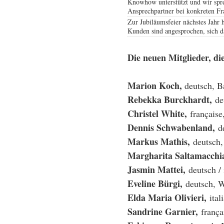
Knowhow unterstützt und wir spre
Ansprechpartner bei konkreten Fr
Zur Jubiläumsfeier nächstes Jahr h
Kunden sind angesprochen, sich 
Die neuen Mitglieder, di
Marion Koch,
deutsch, 
Rebekka Burckhardt,
de
Christel White,
française
Dennis Schwabenland,
de
Markus Mathis,
deutsch,
Margharita Saltamacchi
Jasmin Mattei,
deutsch / 
Eveline Bürgi,
deutsch, W
Elda Maria Olivieri,
ital
Sandrine Garnier,
frança