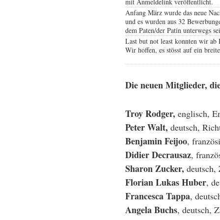
mit Anmeldelink veröffentlicht.
Anfang März wurde das neue Nach
und es wurden aus 32 Bewerbunge
dem Paten/der Patin unterwegs sei
Last but not least konnten wir a
Wir hoffen, es stösst auf ein brei
Die neuen Mitglieder, di
Troy Rodger,
englisch, 
Peter Walt,
deutsch, Rich
Benjamin Feijoo
, französ
Didier Decrausaz
, franzö
Sharon Zucker,
deutsch, 
Florian Lukas Huber
, d
Francesca Tappa
, deutsc
Angela Buchs
, deutsch,