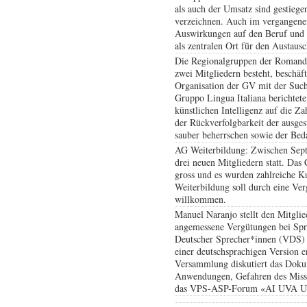
als auch der Umsatz sind gestiege
verzeichnen. Auch im vergangenen
Auswirkungen auf den Beruf und 
als zentralen Ort für den Austaus
Die Regionalgruppen der Romandie
zwei Mitgliedern besteht, beschä
Organisation der GV mit der Such
Gruppo Lingua Italiana berichtete
künstlichen Intelligenz auf die 
der Rückverfolgbarkeit der ausges
sauber beherrschen sowie der Beda
AG Weiterbildung: Zwischen Sept
drei neuen Mitgliedern statt. Das
gross und es wurden zahlreiche K
Weiterbildung soll durch eine Ve
willkommen.
Manuel Naranjo stellt den Mitgli
angemessene Vergütungen bei Spr
Deutscher Sprecher*innen (VDS)
einer deutschsprachigen Version er
Versammlung diskutiert das Doku
Anwendungen, Gefahren des Missb
das VPS-ASP-Forum «AI UVA Unit