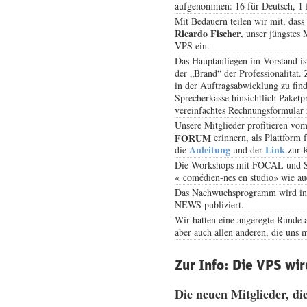
aufgenommen: 16 für Deutsch, 1 
Mit Bedauern teilen wir mit, da
Ricardo Fischer
, unser jüngstes
VPS ein.
Das Hauptanliegen im Vorstand ist
der „Brand“ der Professionalität
in der Auftragsabwicklung zu find
Sprecherkasse hinsichtlich Paketp
vereinfachtes Rechnungsformular z
Unsere Mitglieder profitieren vom
FORUM
erinnern, als Plattform
Anleitung
Link
die
und der
zur R
Die Workshops mit FOCAL und SBKV
« comédien-nes en studio» wie auc
Das Nachwuchsprogramm wird in ei
NEWS publiziert.
Wir hatten eine angeregte Runde 
aber auch allen anderen, die uns m
Zur Info: Die VPS wir
Die neuen Mitglieder, di