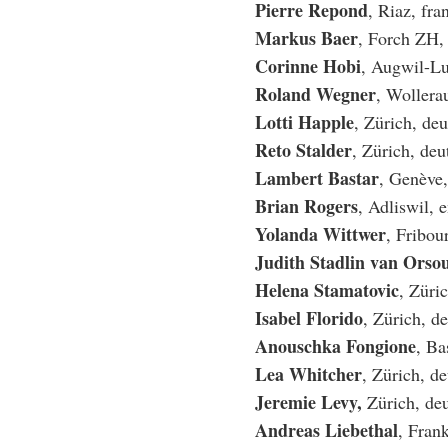
Pierre Repond
, Riaz, fra
Markus Baer
, Forch ZH,
Corinne Hobi
, Augwil-Lu
Roland Wegner
, Wollera
Lotti Happle
, Zürich, de
Reto Stalder
, Zürich, deu
Lambert Bastar
, Genève,
Brian Rogers
, Adliswil, 
Yolanda Wittwer
, Fribou
Judith Stadlin van Orso
Helena Stamatovic
, Züri
Isabel Florido
, Zürich, d
Anouschka Fongione
, Ba
Lea Whitcher
, Zürich, d
Jeremie Levy,
Zürich, de
Andreas Liebethal
, Fran