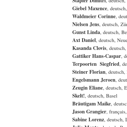
Stapfer Dimitri
, deutsch,
Giebel Maxence
, deutsc
Waldmeier Corinne
, deu
Nielsen Jens
, deutsch, Zü
Gunst Linda
, deutsch, B
Axt Daniel
, deutsch, Ne
Kasanda Clovis
, deutsch
Gattiker Hans-Caspar
, 
Terpoorten Siegfried
, d
Steiner Florian
, deutsch,
Engelsmann Jeroen
, deu
Zeugin Eliane
, deutsch, 
Skelt!
, deutsch, Basel
Bräutigam Maike
, deuts
Jason Grangier
, français
Sabine Lorenz
, deutsch,