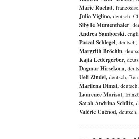
Marie Ruchat
, französis
Julia Viglino,
deutsch, C
Sibylle Mumenthaler
, de
Andrea Samborski,
engli
Pascal Schlegel
, deutsch,
Margrith Bröchin
, deut
Kajia Ledergerber
, deut
Dagmar Hirsekorn,
deut
Ueli Zindel,
deutsch, Ber
Marilena Dimai,
deutsch
Laurence Morisot
, franz
Sarah Andrina Schütz
, 
Valérie Cuénod,
deutsch,