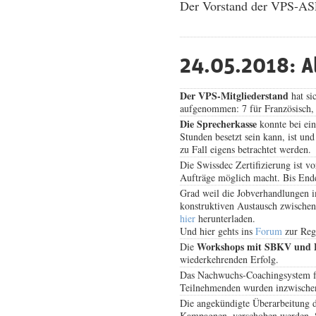
Der Vorstand der VPS-AS
24.05.2018: A
Der VPS-Mitgliederstand
hat si
aufgenommen: 7 für Französisch, 1
Die Sprecherkasse
konnte bei ein
Stunden besetzt sein kann, ist un
zu Fall eigens betrachtet werden.
Die Swissdec Zertifizierung ist v
Aufträge möglich macht. Bis Ende 
Grad weil die Jobverhandlungen 
konstruktiven Austausch zwischen
hier
herunterladen.
Und hier gehts ins
Forum
zur Regi
Workshops mit SBKV un
Die
wiederkehrenden Erfolg.
Das Nachwuchs-Coachingsystem 
Teilnehmenden wurden inzwischen
Die angekündigte Überarbeitung d
Kampagnen, verschoben werden. S