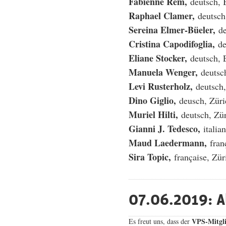
Fabienne Rem,
deutsch, B
Raphael Clamer,
deutsch
Sereina Elmer-Büeler,
de
Cristina Capodifoglia,
de
Eliane Stocker,
deutsch, 
Manuela Wenger,
deutsc
Levi Rusterholz,
deutsch,
Dino Giglio,
deusch, Züri
Muriel Hilti,
deutsch, Zü
Gianni J. Tedesco,
italia
Maud Laedermann,
franç
Sira Topic,
française, Zür
07.06.2019: A
VPS-Mitgli
Es freut uns, dass der