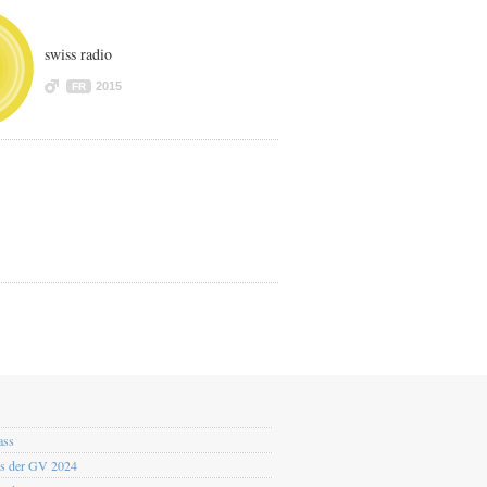
swiss radio
2015
FR
ass
os der GV 2024