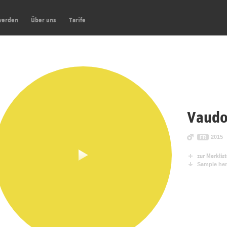
werden
Über uns
Tarife
Vaudo
2015
FR
zur Merklis
Sample her