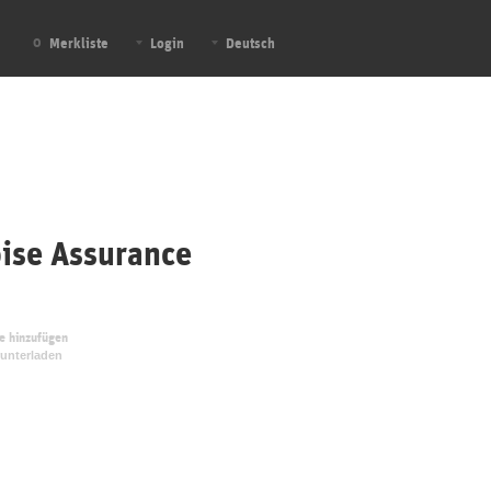
Merkliste
Login
Deutsch
0
ise Assurance
te hinzufügen
unterladen