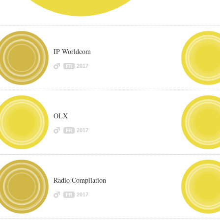
IP Worldcom
2017
FR
OLX
2017
FR
Radio Compilation
2017
FR