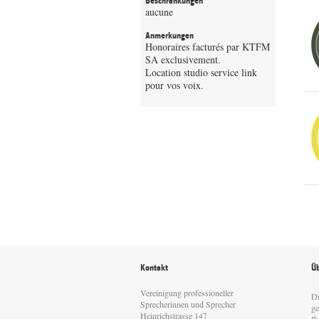
Beschränkungen
aucune
Anmerkungen
Honoraires facturés par KTFM
SA exclusivement.
Location studio service link
pour vos voix.
Kontakt
Üb
Vereinigung professioneller
Di
Sprecherinnen und Sprecher
ge
Heinrichstrasse 147