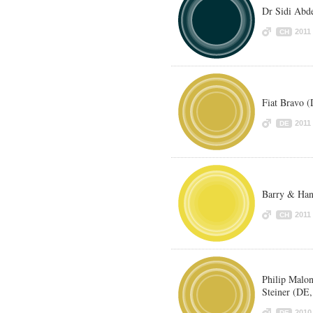
Dr Sidi Abde
2011
CH
Fiat Bravo 
2011
DE
Barry & Han
2011
CH
Philip Malon
Steiner (DE,
2010
DE