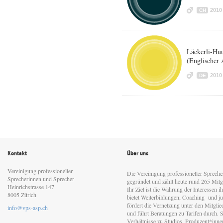
2010
CH
Läckerli-Huu
(Englischer 
2010
DE
Kontakt
Über uns
Vereinigung professioneller
Die Vereinigung professioneller Sprech
Sprecherinnen und Sprecher
gegründet und zählt heute rund 265 Mitgl
Heinrichstrasse 147
Ihr Ziel ist die Wahrung der Interessen 
8005 Zürich
bietet Weiterbildungen, Coaching und jur
fördert die Vernetzung unter den Mitgli
info@vps-asp.ch
und führt Beratungen zu Tarifen durch. Si
Verhältnisse zu Studios, Produzent*inn