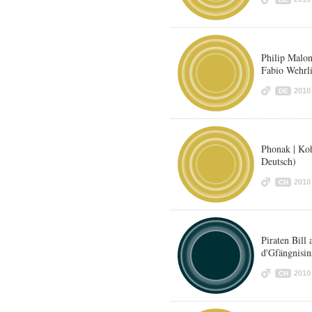
Philip Malo
Fabio Wehrli
2010
DE
Phonak | Ko
Deutsch)
2010
CH
Piraten Bill
d'Gfängnisin
2010
CH