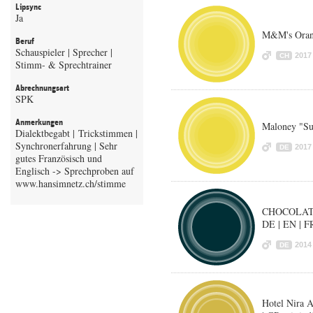
Lipsync
Ja
M&M's Oran
Beruf
Schauspieler | Sprecher |
2017
CH
Stimm- & Sprechtrainer
Abrechnungsart
SPK
Anmerkungen
Maloney "Sup
Dialektbegabt | Trickstimmen |
Synchronerfahrung | Sehr
2017
DE
gutes Französisch und
Englisch -> Sprechproben auf
CHOCOLAT 
DE | EN | F
2014
DE
Hotel Nira A