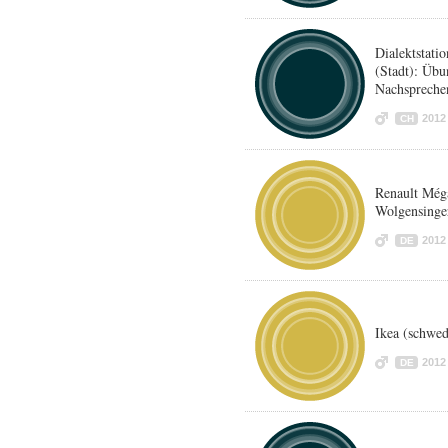
Dialektstat
(Stadt): Übu
Nachspreche
2012
CH
Renault Méga
Wolgensinger
2012
DE
Ikea (schwed
2012
DE