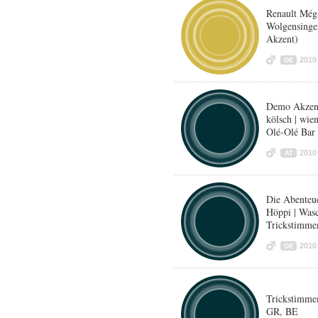
Renault Méga
Wolgensinger
Akzent)
2010
DE
Demo Akzente
kölsch | wie
Olé-Olé Bar
2010
AT
Die Abenteu
Höppi | Was
Trickstimme
2010
DE
Trickstimme
GR, BE