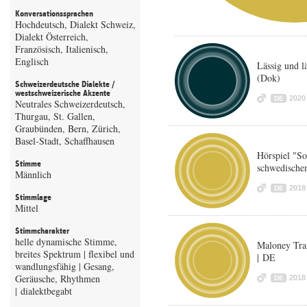
Konversationssprachen
Hochdeutsch, Dialekt Schweiz,
Dialekt Österreich,
Französisch, Italienisch,
Englisch
Lässig und l
(Dok)
Schweizerdeutsche Dialekte /
westschweizerische Akzente
2020
DE
Neutrales Schweizerdeutsch,
Thurgau, St. Gallen,
Graubünden, Bern, Zürich,
Basel-Stadt, Schaffhausen
Hörspiel "S
Stimme
schwedische
Männlich
2018
DE
Stimmlage
Mittel
Stimmcharakter
helle dynamische Stimme,
Maloney Tra
breites Spektrum | flexibel und
| DE
wandlungsfähig | Gesang,
Geräusche, Rhythmen
2018
DE
| dialektbegabt