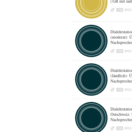
| GR mit in
2012
CH
Dialektstat
(moderat): 
Nachspreche
2012
CH
Dialektstat
(ländlich): 
Nachspreche
2012
CH
Dialektstat
Ostschweiz:
Nachspreche
2012
CH