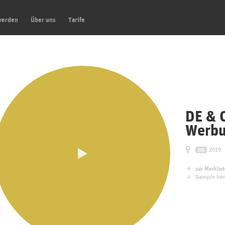
werden
Über uns
Tarife
DE & 
Werb
2019
DE
zur Merklis
Sample her