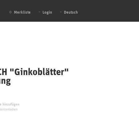
Merkliste
Login
Deutsch
0
CH "Ginkoblätter"
ung
te hinzufügen
unterladen