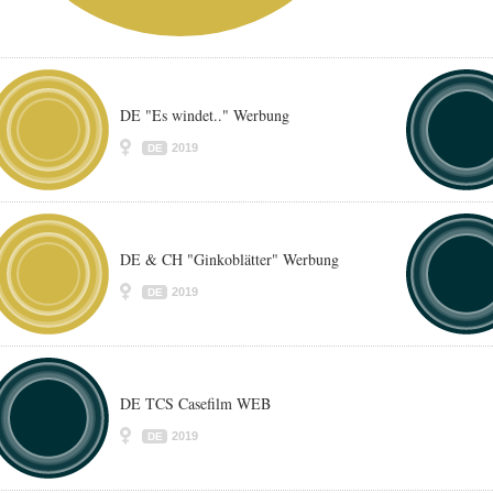
DE "Es windet.." Werbung
2019
DE
DE & CH "Ginkoblätter" Werbung
2019
DE
DE TCS Casefilm WEB
2019
DE