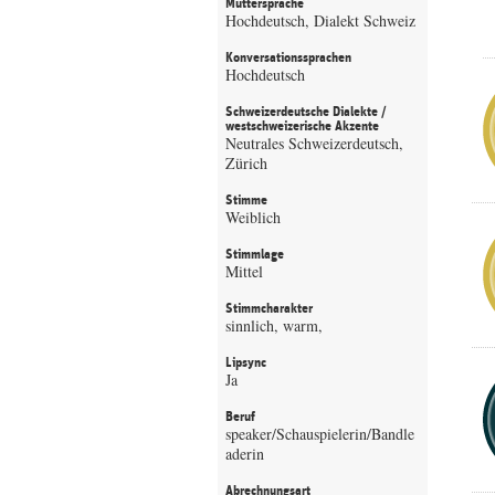
Muttersprache
Hochdeutsch, Dialekt Schweiz
Konversationssprachen
Hochdeutsch
Schweizerdeutsche Dialekte /
westschweizerische Akzente
Neutrales Schweizerdeutsch,
Zürich
Stimme
Weiblich
Stimmlage
Mittel
Stimmcharakter
sinnlich, warm,
Lipsync
Ja
Beruf
speaker/Schauspielerin/Bandle
aderin
Abrechnungsart