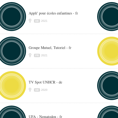
Appli' pour écoles enfantines - fr
2021
DE
Groupe Mutuel, Tutoriel - fr
2021
FR
TV Spot UNHCR - de
2020
DE
UFA - Nematoden - fr