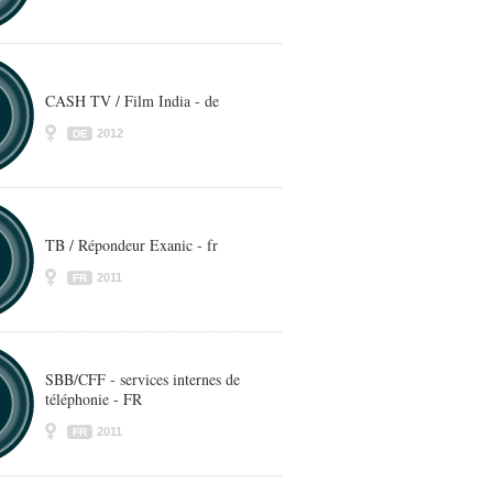
CASH TV / Film India - de
2012
DE
TB / Répondeur Exanic - fr
2011
FR
SBB/CFF - services internes de
téléphonie - FR
2011
FR