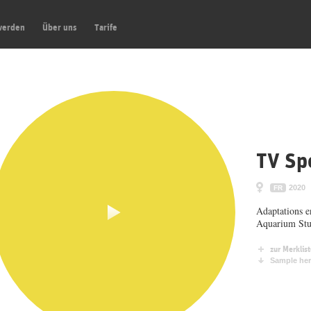
werden
Über uns
Tarife
TV Sp
2020
FR
Adaptations e
Aquarium Stu
zur Merklis
Sample her