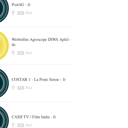
PostAG - fr
2013
FR
Werbefilm Agroscope DIWA Apfel -
de
2012
DE
COSTAR 1 - La Poste Suisse - fr
2012
FR
CASH TV / Film India - fr
2012
FR