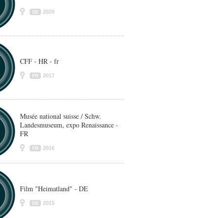
2020
DE
CFF - HR - fr
2017
FR
Musée national suisse / Schw.
Landesmuseum, expo Renaissance -
FR
2016
FR
Film "Heimatland" - DE
2015
DE