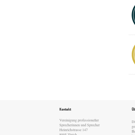
Kontakt
Üb
Vereinigung professioneller
Di
Sprecherinnen und Sprecher
ge
Heinrichstrasse 147
Ih
8005 Zürich