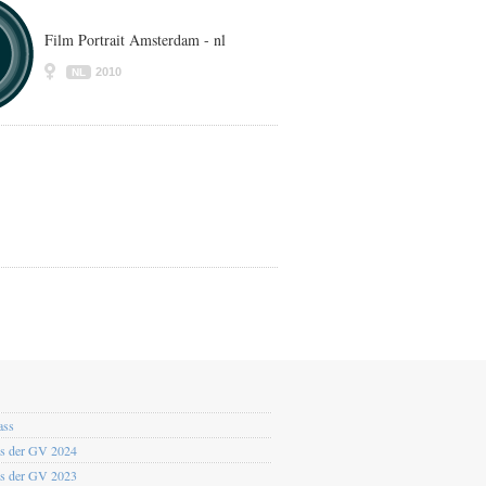
Film Portrait Amsterdam - nl
2010
NL
ass
os der GV 2024
os der GV 2023