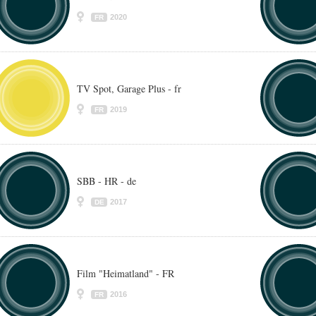
2020
FR
TV Spot, Garage Plus - fr
2019
FR
SBB - HR - de
2017
DE
Film "Heimatland" - FR
2016
FR