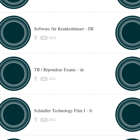
Software für Krankenhäuser - DE
2012
DE
TB / Répondeur Exanic - de
2011
DE
Schindler Technology Film I - fr
2011
FR