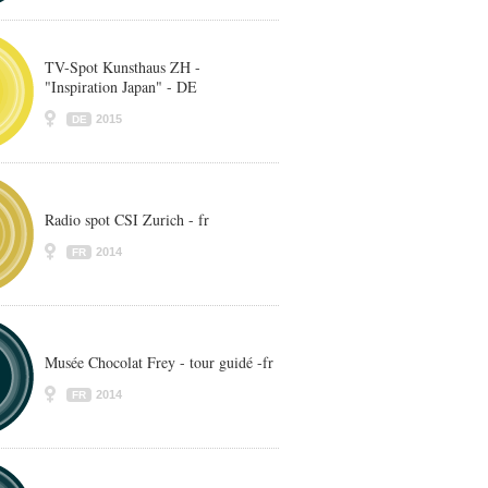
TV-Spot Kunsthaus ZH -
"Inspiration Japan" - DE
2015
DE
Radio spot CSI Zurich - fr
2014
FR
Musée Chocolat Frey - tour guidé -fr
2014
FR