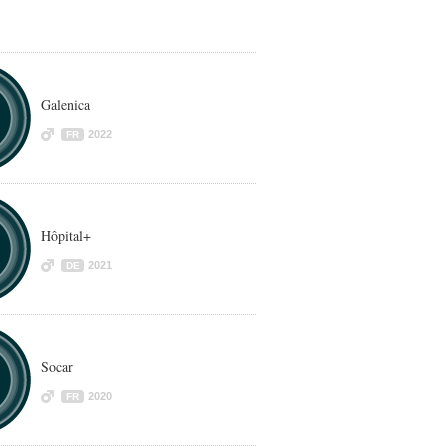
Galenica
2022
FR
Hôpital+
2021
DE
Socar
2020
FR