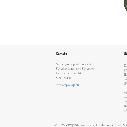
Kontakt
Üb
Vereinigung professioneller
Di
Sprecherinnen und Sprecher
ge
Heinrichstrasse 147
Ih
8005 Zürich
bi
fö
info@vps-asp.ch
un
Ve
we
be
Be
öf
© 2026 VPS|ASP, Website by
Hinderling Volkart AG