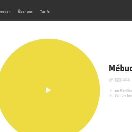
werden
Über uns
Tarife
Mébuc
2016
FR
zur Merklis
Sample her