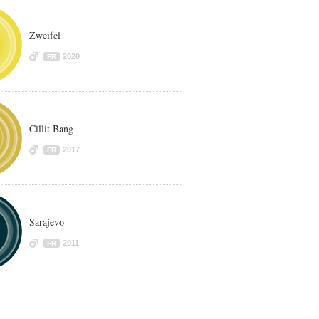
Zweifel
2020
FR
Cillit Bang
2017
FR
Sarajevo
2011
FR