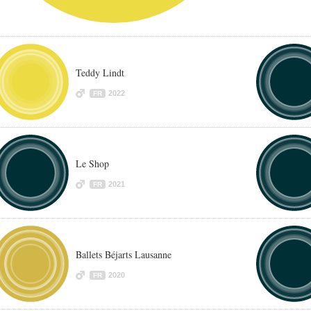
Teddy Lindt
2022
FR
Le Shop
2021
FR
Ballets Béjarts Lausanne
2020
FR