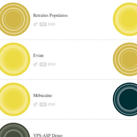
Retraites Populaires
2020
FR
Evian
2019
FR
Mébucaïne
2016
FR
VPS-ASP Demo