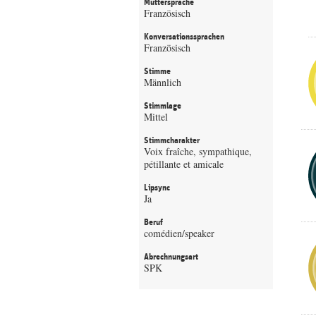
Muttersprache
Französisch
Konversationssprachen
Französisch
Stimme
Männlich
Stimmlage
Mittel
Stimmcharakter
Voix fraîche, sympathique,
pétillante et amicale
Lipsync
Ja
Beruf
comédien/speaker
Abrechnungsart
SPK