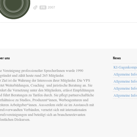
2007
FR
er uns
News
KI-Gagenkomp
e Vereinigung professioneller SprecherInnen wurde 1990
Allgemeine Inf
gründet und zählt heute rund 265 Mitglieder.
r Ziel ist die Wahrung der Interessen ihrer Mitglieder. Die VPS
Allgemeine Inf
etet Weiterbildungen, Coaching und juristische Beratung an. Sie
Allgemeine Inf
rdert die Vernetzung unter den Mitgliedern, erlässt Empfehlungen
d führt Beratungen zu Tarifen durch. Sie pflegt partnerschaftliche
Allgemeine Inf
rhältnisse zu Studios, Produzent*innen, Werbeagenturen und
iteren Arbeitgeber*innen. Ausserdem steht sie im Austausch mit
rufsverwandten Verbänden, vernetzt sich mit internationalen
rufsvereinigungen und beteiligt sich an branchenrelevanten
fentlichen Diskursen.