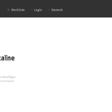
Merkliste
Login
Deutsch
0
aïne
te hinzufügen
unterladen