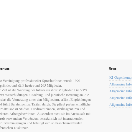
er uns
News
KI-Gagenkomp
e Vereinigung professioneller SprecherInnen wurde 1990
Allgemeine Inf
gründet und zählt heute rund 265 Mitglieder.
r Ziel ist die Wahrung der Interessen ihrer Mitglieder. Die VPS
Allgemeine Inf
etet Weiterbildungen, Coaching und juristische Beratung an. Sie
Allgemeine Inf
rdert die Vernetzung unter den Mitgliedern, erlässt Empfehlungen
d führt Beratungen zu Tarifen durch. Sie pflegt partnerschaftliche
Allgemeine Inf
rhältnisse zu Studios, Produzent*innen, Werbeagenturen und
iteren Arbeitgeber*innen. Ausserdem steht sie im Austausch mit
rufsverwandten Verbänden, vernetzt sich mit internationalen
rufsvereinigungen und beteiligt sich an branchenrelevanten
fentlichen Diskursen.