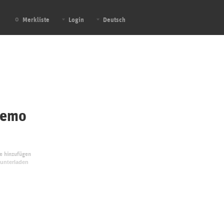
Merkliste
Login
Deutsch
0
Demo
te hinzufügen
unterladen