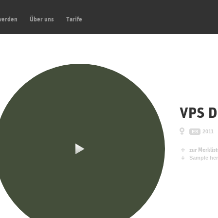
werden
Über uns
Tarife
VPS 
2011
ES
zur Merklis
Sample her