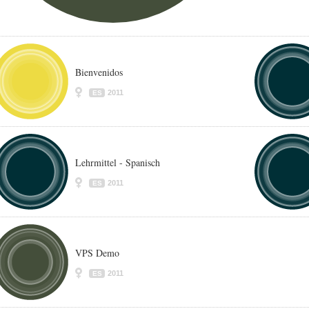
Bienvenidos
2011
ES
Lehrmittel - Spanisch
2011
ES
VPS Demo
2011
ES