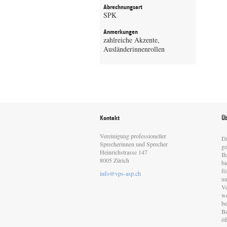
Abrechnungsart
SPK
Anmerkungen
zahlreiche Akzente,
Ausländerinnenrollen
Kontakt
Üb
Vereinigung professioneller
Di
Sprecherinnen und Sprecher
ge
Heinrichstrasse 147
Ih
8005 Zürich
bi
fö
info@vps-asp.ch
un
Ve
we
be
Be
öf