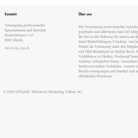
Kontakt
Über uns
Vereinigung professioneller
Die Vereinigung professioneller Sprech
Sprecherinnen und Sprecher
gegründet und zählt heute rund 265 Mitgl
Heinrichstrasse 147
Ihr Ziel ist die Wahrung der Interessen 
8005 Zürich
bietet Weiterbildungen, Coaching und jur
fördert die Vernetzung unter den Mitgli
info@vps-asp.ch
und führt Beratungen zu Tarifen durch. Si
Verhältnisse zu Studios, Produzent*inn
weiteren Arbeitgeber*innen. Ausserdem 
berufsverwandten Verbänden, vernetzt sic
Berufsvereinigungen und beteiligt sich 
öffentlichen Diskursen.
© 2026 VPS|ASP, Website by
Hinderling Volkart AG