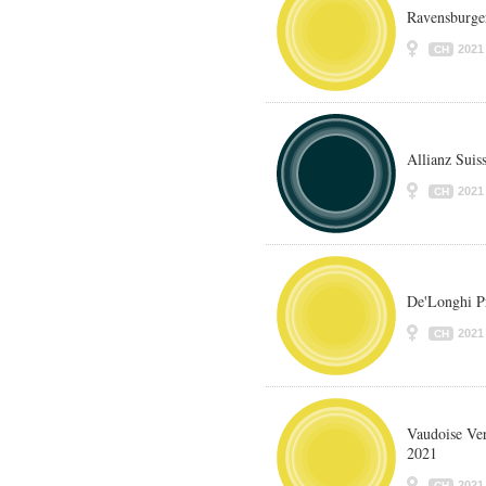
Ravensburger
2021
CH
Allianz Suis
2021
CH
De'Longhi P
2021
CH
Vaudoise Ve
2021
2021
CH