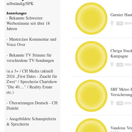
selbständig/SPK
Anmerkungen
Garnier Hau
- Bekannte Schweizer
Werbestimme seit über 18
2024
CH
Jahren
- Masterclass Kommentar und
Voice Over
Chrigu Stuck
- Bekannte TV Stimme für
Kampagne
verschiedene TV-Sendungen
2024
CH
(u.a 3+ / CH Media (aktuell
2024 „First Dates - Znacht für
Zwei“ / Sprecherin Chartshow
"Die 40...." / Reality Estate
SRF Meteo B
etc.)
Versicherun
- Übersetzungen Deutsch - CH
2024
CH
Dialekt
- Ausgebildete Schauspielerin
& Sprecherin
Vaudoise Ve