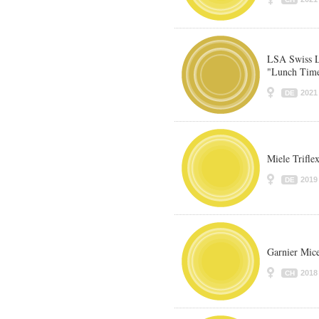
LSA Swiss L
"Lunch Tim
2021
DE
Miele Trifle
2019
DE
Garnier Mice
2018
CH