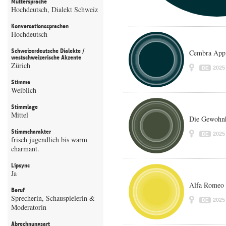
Muttersprache
Hochdeutsch, Dialekt Schweiz
Konversationssprachen
Hochdeutsch
Schweizerdeutsche Dialekte /
Cembra App 
westschweizerische Akzente
Zürich
2025
DE
Stimme
Weiblich
Stimmlage
Mittel
Die Gewohnh
Stimmcharakter
2025
DE
frisch jugendlich bis warm
charmant.
Lipsync
Ja
Alfa Romeo
Beruf
Sprecherin, Schauspielerin &
2025
DE
Moderatorin
Abrechnungsart