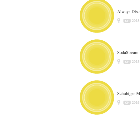
Always Disc
2018
CH
SodaStream
2018
CH
Schubiger M
2016
CH