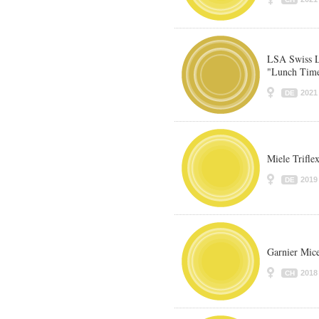
LSA Swiss L
"Lunch Tim
2021
DE
Miele Trifle
2019
DE
Garnier Mice
2018
CH