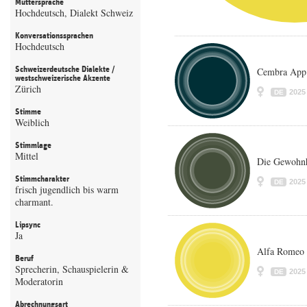
Muttersprache
Hochdeutsch, Dialekt Schweiz
Konversationssprachen
Hochdeutsch
Schweizerdeutsche Dialekte /
Cembra App 
westschweizerische Akzente
Zürich
2025
DE
Stimme
Weiblich
Stimmlage
Mittel
Die Gewohnh
Stimmcharakter
2025
DE
frisch jugendlich bis warm
charmant.
Lipsync
Ja
Alfa Romeo
Beruf
Sprecherin, Schauspielerin &
2025
DE
Moderatorin
Abrechnungsart