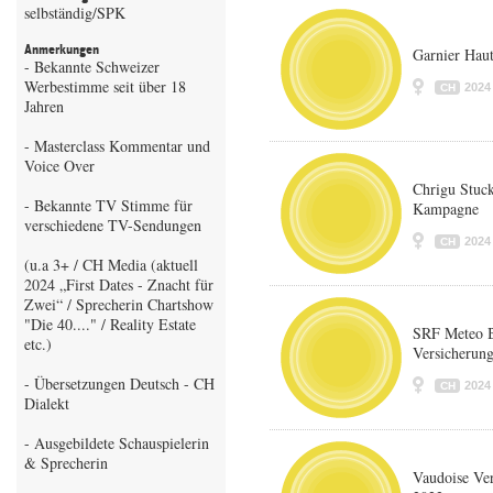
selbständig/SPK
Anmerkungen
Garnier Hau
- Bekannte Schweizer
Werbestimme seit über 18
2024
CH
Jahren
- Masterclass Kommentar und
Voice Over
Chrigu Stuck
- Bekannte TV Stimme für
Kampagne
verschiedene TV-Sendungen
2024
CH
(u.a 3+ / CH Media (aktuell
2024 „First Dates - Znacht für
Zwei“ / Sprecherin Chartshow
"Die 40...." / Reality Estate
SRF Meteo B
etc.)
Versicherun
- Übersetzungen Deutsch - CH
2024
CH
Dialekt
- Ausgebildete Schauspielerin
& Sprecherin
Vaudoise Ve