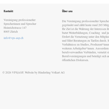
Kontakt
Über uns
Vereinigung professioneller
Die Vereinigung professioneller Sprech
Sprecherinnen und Sprecher
gegründet und zählt heute rund 265 Mitgl
Heinrichstrasse 147
Ihr Ziel ist die Wahrung der Interessen 
8005 Zürich
bietet Weiterbildungen, Coaching und jur
fördert die Vernetzung unter den Mitgli
info@vps-asp.ch
und führt Beratungen zu Tarifen durch. Si
Verhältnisse zu Studios, Produzent*inn
weiteren Arbeitgeber*innen. Ausserdem 
berufsverwandten Verbänden, vernetzt sic
Berufsvereinigungen und beteiligt sich 
öffentlichen Diskursen.
© 2026 VPS|ASP, Website by
Hinderling Volkart AG