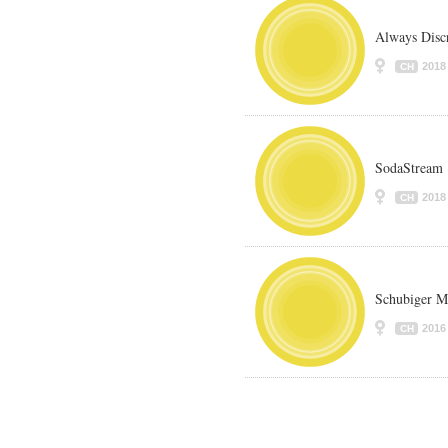
Always Disc
2018
CH
SodaStream
2018
CH
Schubiger M
2016
CH