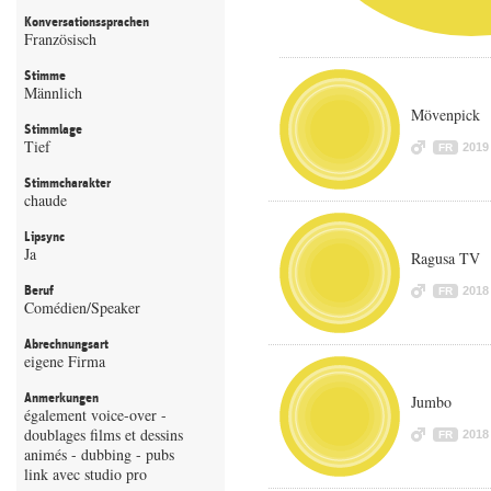
Konversationssprachen
Französisch
Stimme
Männlich
Mövenpick
Stimmlage
Tief
2019
FR
Stimmcharakter
chaude
Lipsync
Ja
Ragusa TV
Beruf
2018
FR
Comédien/Speaker
Abrechnungsart
eigene Firma
Anmerkungen
Jumbo
également voice-over -
doublages films et dessins
2018
FR
animés - dubbing - pubs
link avec studio pro