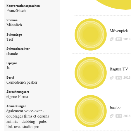
Konversationssprachen
Französisch
Stimme
Männlich
Mövenpick
Stimmlage
Tief
2019
FR
Stimmcharakter
chaude
Lipsync
Ja
Ragusa TV
Beruf
2018
FR
Comédien/Speaker
Abrechnungsart
eigene Firma
Anmerkungen
Jumbo
également voice-over -
doublages films et dessins
2018
FR
animés - dubbing - pubs
link avec studio pro