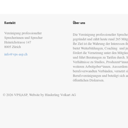
Kontakt
Über uns
Vereinigung professioneller
Die Vereinigung professioneller Sprech
Sprecherinnen und Sprecher
gegründet und zählt heute rund 265 Mitgl
Heinrichstrasse 147
Ihr Ziel ist die Wahrung der Interessen 
8005 Zürich
bietet Weiterbildungen, Coaching und jur
fördert die Vernetzung unter den Mitgli
info@vps-asp.ch
und führt Beratungen zu Tarifen durch. Si
Verhältnisse zu Studios, Produzent*inn
weiteren Arbeitgeber*innen. Ausserdem 
berufsverwandten Verbänden, vernetzt sic
Berufsvereinigungen und beteiligt sich 
öffentlichen Diskursen.
© 2026 VPS|ASP, Website by
Hinderling Volkart AG