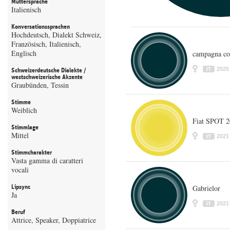
Muttersprache
Italienisch
Konversationssprachen
Hochdeutsch, Dialekt Schweiz,
Französisch, Italienisch,
Englisch
campagna con
2025
IT
Schweizerdeutsche Dialekte /
westschweizerische Akzente
Graubünden, Tessin
Stimme
Weiblich
Fiat SPOT 
Stimmlage
Mittel
2021
IT
Stimmcharakter
Vasta gamma di caratteri
vocali
Lipsync
Gabrielor
Ja
2021
IT
Beruf
Attrice, Speaker, Doppiatrice