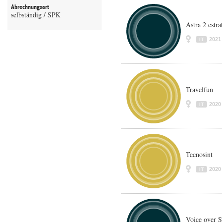
Abrechnungsart
selbständig / SPK
Astra 2 estra
2021
IT
Travelfun
2020
IT
Tecnosint
2020
IT
Voice over 