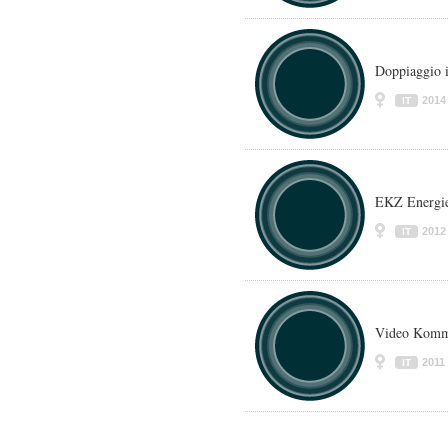
Doppiaggio i
2014
IT
EKZ Energie
2012
IT
Video Komme
2011
IT