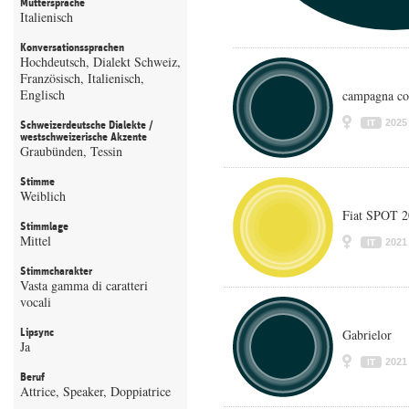
Muttersprache
Italienisch
Konversationssprachen
Hochdeutsch, Dialekt Schweiz,
Französisch, Italienisch,
Englisch
campagna con
2025
IT
Schweizerdeutsche Dialekte /
westschweizerische Akzente
Graubünden, Tessin
Stimme
Weiblich
Fiat SPOT 
Stimmlage
Mittel
2021
IT
Stimmcharakter
Vasta gamma di caratteri
vocali
Lipsync
Gabrielor
Ja
2021
IT
Beruf
Attrice, Speaker, Doppiatrice