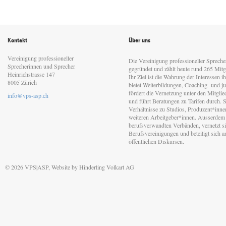
Kontakt
Über uns
Vereinigung professioneller
Die Vereinigung professioneller Sprech
Sprecherinnen und Sprecher
gegründet und zählt heute rund 265 Mitgl
Heinrichstrasse 147
Ihr Ziel ist die Wahrung der Interessen 
8005 Zürich
bietet Weiterbildungen, Coaching und jur
fördert die Vernetzung unter den Mitgli
info@vps-asp.ch
und führt Beratungen zu Tarifen durch. Si
Verhältnisse zu Studios, Produzent*inn
weiteren Arbeitgeber*innen. Ausserdem 
berufsverwandten Verbänden, vernetzt sic
Berufsvereinigungen und beteiligt sich 
öffentlichen Diskursen.
© 2026 VPS|ASP, Website by
Hinderling Volkart AG