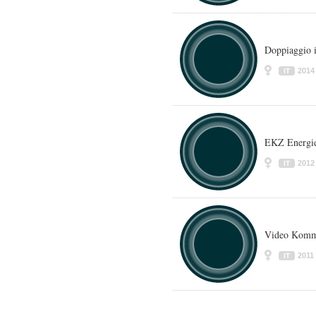
Doppiaggio i
2014
IT
EKZ Energie
2012
IT
Video Komme
2011
IT