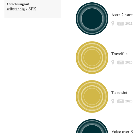
Abrechnungsart
selbständig / SPK
Astra 2 estra
2021
IT
Travelfun
2020
IT
Tecnosint
2020
IT
Voice over 