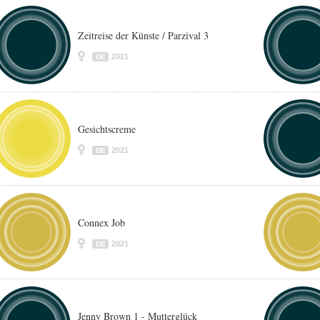
Zeitreise der Künste / Parzival 3
2021
DE
Gesichtscreme
2021
DE
Connex Job
2021
DE
Jenny Brown 1 - Mutterglück