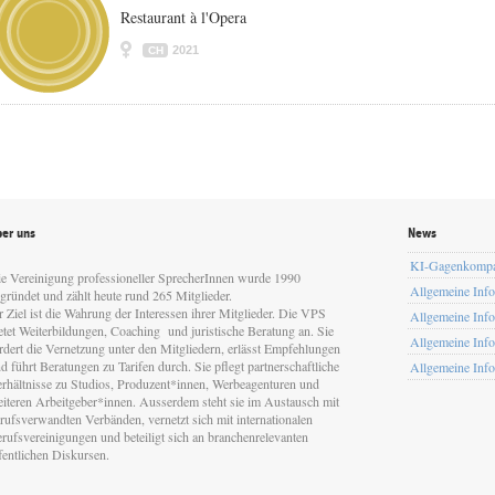
Restaurant à l'Opera
2021
CH
er uns
News
KI-Gagenkomp
e Vereinigung professioneller SprecherInnen wurde 1990
Allgemeine Inf
gründet und zählt heute rund 265 Mitglieder.
r Ziel ist die Wahrung der Interessen ihrer Mitglieder. Die VPS
Allgemeine Inf
etet Weiterbildungen, Coaching und juristische Beratung an. Sie
Allgemeine Inf
rdert die Vernetzung unter den Mitgliedern, erlässt Empfehlungen
d führt Beratungen zu Tarifen durch. Sie pflegt partnerschaftliche
Allgemeine Inf
rhältnisse zu Studios, Produzent*innen, Werbeagenturen und
iteren Arbeitgeber*innen. Ausserdem steht sie im Austausch mit
rufsverwandten Verbänden, vernetzt sich mit internationalen
rufsvereinigungen und beteiligt sich an branchenrelevanten
fentlichen Diskursen.