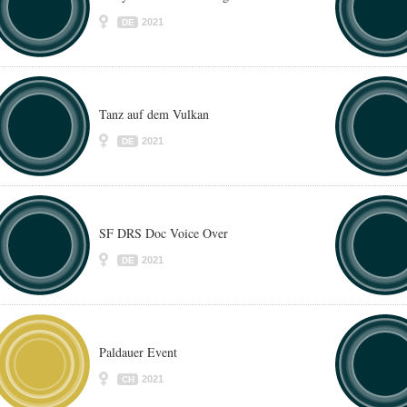
2021
DE
Tanz auf dem Vulkan
2021
DE
SF DRS Doc Voice Over
2021
DE
Paldauer Event
2021
CH