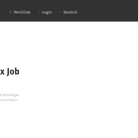
Merkliste
Login
Deutsch
0
x Job
te hinzufügen
unterladen