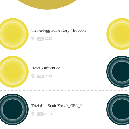
the heidegg home story / Boudoir
2023
DE
Hotel Zuflucht de
2023
DE
Trickfilm Stadt Zürich_GFA_2
2023
DE