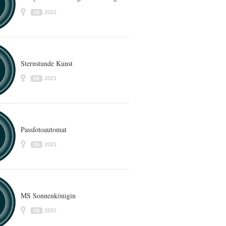
2021
DE
Sternstunde Kunst
2021
DE
Passfotoautomat
2021
DE
MS Sonnenkönigin
2021
DE