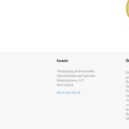
Kontakt
Üb
Vereinigung professioneller
Di
Sprecherinnen und Sprecher
ge
Heinrichstrasse 147
Ih
8005 Zürich
bi
fö
info@vps-asp.ch
un
Ve
we
be
Be
öf