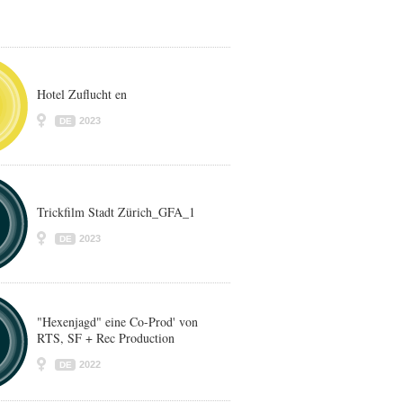
Hotel Zuflucht en
2023
DE
Trickfilm Stadt Zürich_GFA_1
2023
DE
"Hexenjagd" eine Co-Prod' von
RTS, SF + Rec Production
2022
DE