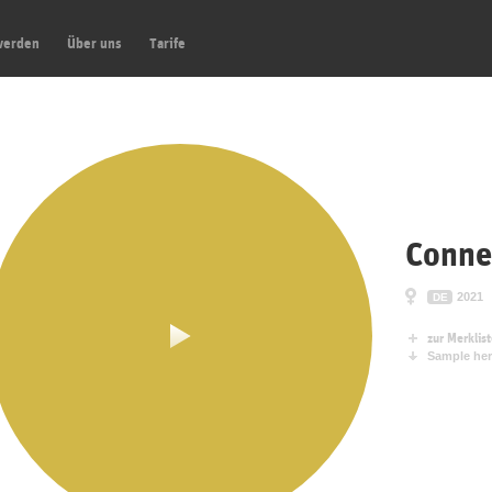
werden
Über uns
Tarife
Conne
2021
DE
zur Merklis
Sample her