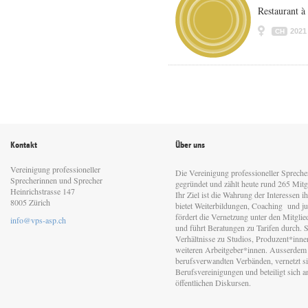
Restaurant à
2021
CH
Kontakt
Über uns
Vereinigung professioneller
Die Vereinigung professioneller Sprech
Sprecherinnen und Sprecher
gegründet und zählt heute rund 265 Mitgl
Heinrichstrasse 147
Ihr Ziel ist die Wahrung der Interessen 
8005 Zürich
bietet Weiterbildungen, Coaching und jur
fördert die Vernetzung unter den Mitgli
info@vps-asp.ch
und führt Beratungen zu Tarifen durch. Si
Verhältnisse zu Studios, Produzent*inn
weiteren Arbeitgeber*innen. Ausserdem 
berufsverwandten Verbänden, vernetzt sic
Berufsvereinigungen und beteiligt sich 
öffentlichen Diskursen.