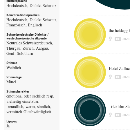
Muttersprache
Hochdeutsch, Dialekt Schweiz
Konversationssprachen
Hochdeutsch, Dialekt Schweiz,
Französisch, Englisch
the heidegg 
Schweizerdeutsche Dialekte /
westschweizerische Akzente
2023
DE
Neutrales Schweizerdeutsch,
Thurgau, Zürich, Aargau,
Genf, Solothurn
Stimme
Weiblich
Hotel Zufluc
Stimmlage
2023
DE
Mittel
Stimmcharakter
emotional oder sachlich resp.
vielseitig einsetzbar,
freundlich, warm, sinnlich,
Trickfilm S
vermittelt Glaubwürdigkeit
2023
DE
Lipsync
Ja