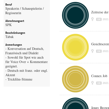
Beruf
Speakerin / Schauspielerin /
Zeitreise der
Regisseurin
2021
DE
Abrechnungsart
SPK
Beschränkungen
Tabak
Gesichtscre
Anmerkungen
- Konversation auf Deutsch,
2021
DE
Französisch und Dialekt
- Sowohl für Spot wie auch
für Voice Over + Kommentare
geeignet.
- Deutsch mit franz. oder engl.
Akzent
Connex Job
- Trickfilm-Stimme
2021
DE
Jenny Brown